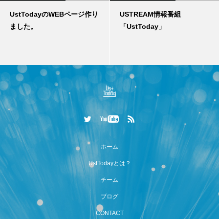
UstTodayのWEBページ作り
USTREAM情報番組
ました。
「UstToday」
ホーム
UstTodayとは？
チーム
ブログ
CONTACT