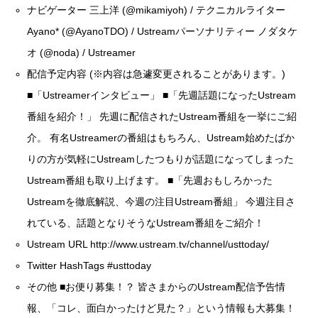
ナビゲーター 三上洋 (
@mikamiyoh
) / テクニカルライター
Ayano* (
@AyanoTDO
) / Ustreamパーソナリティー ノダタケ
オ (
@noda
) / Ustreamer
配信予定内容 (※内容は急遽変更されることがあります。)
■「Ustreamerインタビュー」 ■「先週話題になったUstream
番組を紹介！」 先週に配信されたUstream番組を一挙にご紹
介。 有名Ustreamerの番組はもちろん、Ustream始めたばか
りの方が気軽にUstreamしたつもりが話題になってしまった
Ustream番組も取り上げます。 ■「先週おもしろかった
Ustreamを徹底解説、今週の注目Ustream番組」 今週注目さ
れている、話題となりそうなUstream番組をご紹介！
Ustream URL
http://www.ustream.tv/channel/usttoday/
Twitter HashTags
#usttoday
その他 ■お便り募集！？ 皆さまからのUstream配信予告情
報、「コレ、面白かったけど見た？」という情報も大募集！