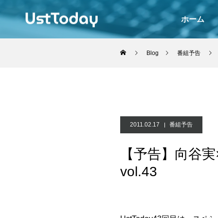
ホーム
Blog
番組予告
2011.02.17
番組予告
【予告】向谷実×
vol.43