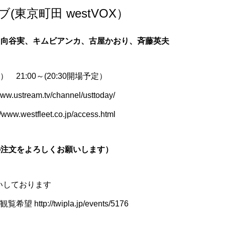
イブ(東京町田 westVOX）
・向谷実、キムビアンカ、古屋かおり、斉藤英夫
） 21:00～(20:30開場予定）
/www.ustream.tv/channel/usttoday/
//www.westfleet.co.jp/access.html
の注文をよろしくお願いします）
願いしております
tp://twipla.jp/events/5176