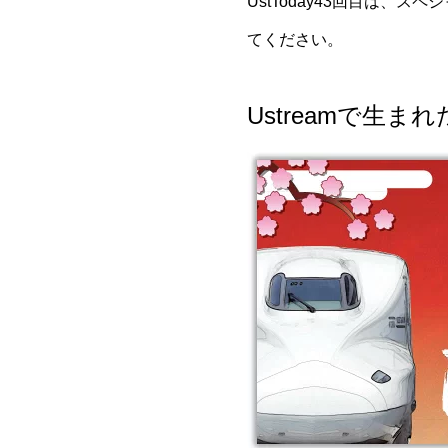
UstToday43回目は、ス
てください。
Ustreamで生ま