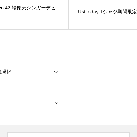
 vo.42 蛯原天シンガーデビ
UstToday Tシャツ期間限
を選択