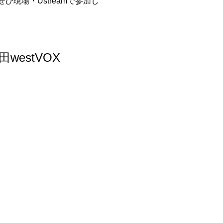
ぜひ現場・Ustreamで参加し
westVOX