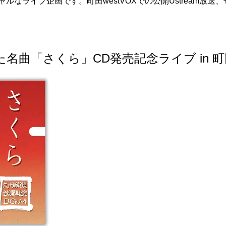
ペシャルなライブ企画です。町田westVOXでの公開Ustream放送、
れた名曲「さくら」CD発売記念ライブ in 町田