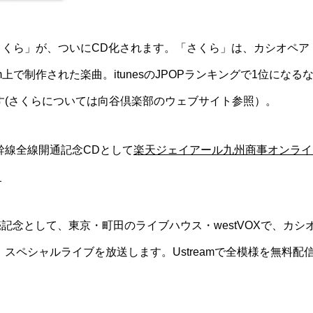
曲「さくら」が、ついにCD化されます。「さくら」は、カシオペ
上で制作された楽曲。itunesのJPOPランキングで1位になるなど、U
す
(さくらについては向谷倶楽部のウェブサイト参照）
。
幹線全線開通記念CDとして
楽天ジェイアール九州商事オンライ
。
D発売記念として、東京・町田のライブハウス・westVOXで、カ
スペシャルライブを放送します。Ustreamで全模様を無料配