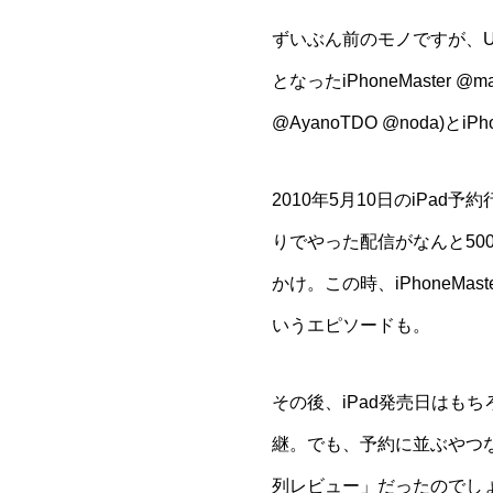
ずいぶん前のモノですが、Ustre
となったiPhoneMaster
@ma
@AyanoTDO
@noda
)とiPh
2010年5月10日のiPa
りでやった配信がなんと500v
かけ。この時、iPhoneMast
いうエピソードも。
その後、iPad発売日はもちろ
継。でも、予約に並ぶやつな
列レビュー」だったのでし