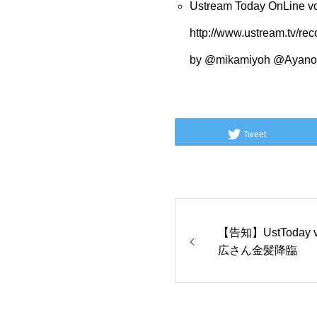
Ustream Today OnLine vo
http://www.ustream.tv/re
by
@mikamiyoh
@Ayan
Tweet
【告知】UstToday
広さん金髪降臨