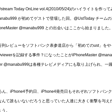
am Today OnLine vol.4(2010/05/24)のハイライ
nabu999
が初めてゲストで登場した回。
@UstToday
チームの
oneMaster
@manabu999
との出会いはここから始まりました
d予約行列レビューをソフトバンク表参道店から「初めてのust」
iewerを記録する事件？になったことがiPhoneMaster
@mana
er
@manabu999
は各種テレビメディアにも取り上げられ、一
ん、iPhone4予約日、iPhone4発売日もそれぞれソフトバンク
んて誰もいないだろうと思っていた人達に大きく衝撃を与えたの
ょう。