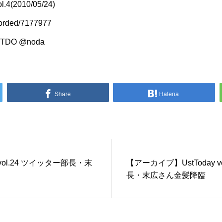
l.4(2010/05/24)
corded/7177977
oTDO
@noda
Share
Hatena
 vol.24 ツイッター部長・末
【アーカイブ】UstToday v
長・末広さん金髪降臨