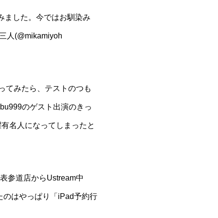
トを作ってみました。今ではお馴染み
三人(
@mikamiyoh
。
をやってみたら、テストのつも
bu999
のゲスト出演のきっ
躍有名人になってしまったと
表参道店からUstream中
はやっぱり「iPad予約行