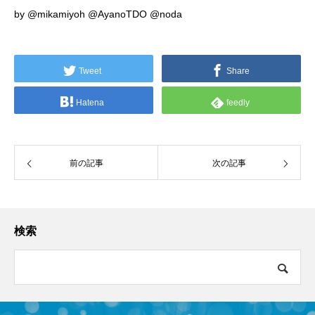
by
@mikamiyoh
@AyanoTDO
@noda
Tweet
Share
Hatena
feedly
前の記事
次の記事
検索