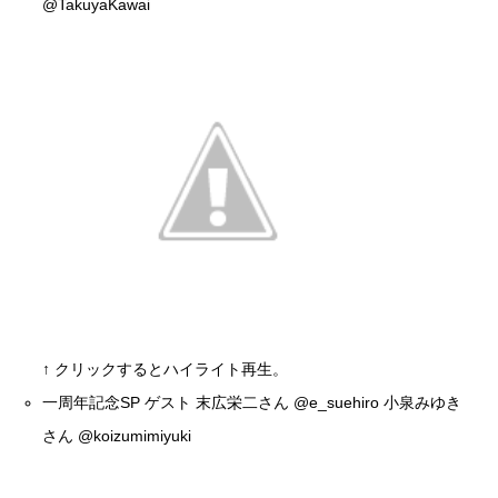
@TakuyaKawai
↑ クリックするとハイライト再生。
一周年記念SP ゲスト 末広栄二さん
@e_suehiro
小泉みゆき
さん
@koizumimiyuki