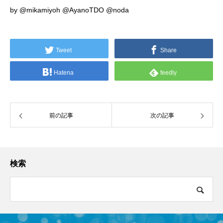
by
@mikamiyoh
@AyanoTDO
@noda
Tweet
Share
Hatena
feedly
前の記事
次の記事
検索