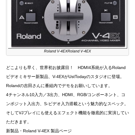
Roland V-4EXRoland V-4EX
どこよりも早く、世界初お披露目！ HDMI4系統が入るRoland
ビデオミキサー新製品、V-4EXがUstTodayのスタジオに登場。
Rolandの吉田さんに番組内でデモをお願いしています。
4チャンネル10入力／3出力、HDMI、RGB/コンポーネント、コ
ンポジット入出力、S-ビデオ入力搭載という魅力的なスペック。
そしてVJプレイにも使えるエフェクト機能を徹底的に実演してい
ただきます。
新製品・Roland V-4EX 製品ページ