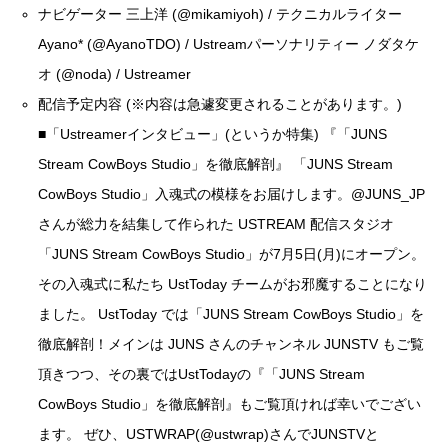
ナビゲーター 三上洋 (
@mikamiyoh
) / テクニカルライター
Ayano* (
@AyanoTDO
) / Ustreamパーソナリティー ノダタケ
オ (
@noda
) / Ustreamer
配信予定内容 (※内容は急遽変更されることがあります。)
■「Ustreamerインタビュー」(というか特集) 『「JUNS
Stream CowBoys Studio」を徹底解剖』
「JUNS Stream
CowBoys Studio」入魂式
の模様をお届けします。
@JUNS_JP
さんが総力を結集して作られた USTREAM 配信スタジオ
「JUNS Stream CowBoys Studio」が7月5日(月)にオープン。
その入魂式に私たち UstToday チームがお邪魔することになり
ました。 UstToday では「JUNS Stream CowBoys Studio」を
徹底解剖！メインは
JUNS さんのチャンネル JUNSTV
もご覧
頂きつつ、その裏では
UstTodayの『「JUNS Stream
CowBoys Studio」を徹底解剖』
もご覧頂ければ幸いでござい
ます。 ぜひ、
USTWRAP(@ustwrap)さん
で
JUNSTVと