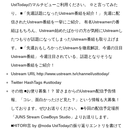
UstTodayのマルチビュー
ご利用ください。 ※と言ってみた
り。 ■「先週話題になったUstream番組を紹介！」 先週に配
信されたUstream番組を一挙にご紹介。 有名Ustreamerの番
組はもちろん、Ustream始めたばかりの方が気軽にUstreamし
たつもりが話題になってしまったUstream番組も取り上げま
す。 ■「先週おもしろかったUstreamを徹底解説、今週の注目
Ustream番組」 今週注目されている、話題となりそうな
Ustream番組をご紹介！
Ustream URL
http://www.ustream.tv/channel/usttoday/
Twitter HashTags
#usttoday
その他 ■お便り募集！？ 皆さまからのUstream配信予告情
報、「コレ、面白かったけど見た？」という情報も大募集！
しております。ぜひお送りください。 ■今回の配信予定場所
「JUNS Stream CowBoys Studio」よりお送りします。
■HITORI言 by
@noda
UstTodayの振り返りエントリを書けて