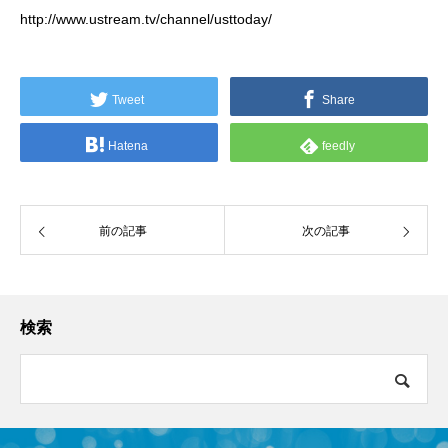
http://www.ustream.tv/channel/usttoday/
Tweet
Share
Hatena
feedly
前の記事
次の記事
検索