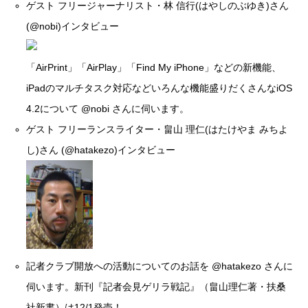
ゲスト フリージャーナリスト・林 信行(はやしのぶゆき)さん
(
@nobi
)インタビュー
「AirPrint」「AirPlay」「Find My iPhone」などの新機能、
iPadのマルチタスク対応などいろんな機能盛りだくさんなiOS
4.2について
@nobi
さんに伺います。
ゲスト フリーランスライター・畠山 理仁(はたけやま みちよ
し)さん (
@hatakezo
)インタビュー
記者クラブ開放への活動についてのお話を
@hatakezo
さんに
伺います。新刊『記者会見ゲリラ戦記』（畠山理仁著・扶桑
社新書）は12/1発売！