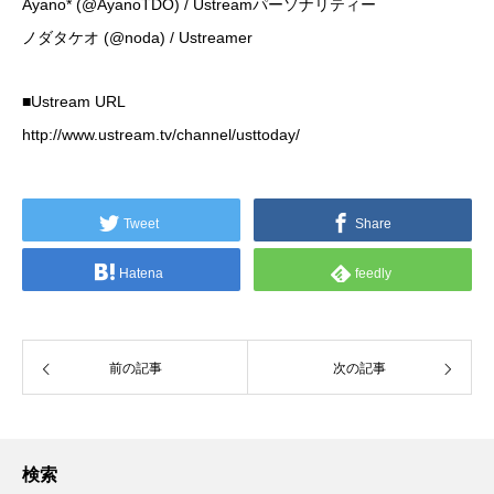
Ayano* (
@AyanoTDO
) / Ustreamパーソナリティー
ノダタケオ (
@noda
) / Ustreamer
■Ustream URL
http://www.ustream.tv/channel/usttoday/
Tweet
Share
Hatena
feedly
前の記事
次の記事
検索