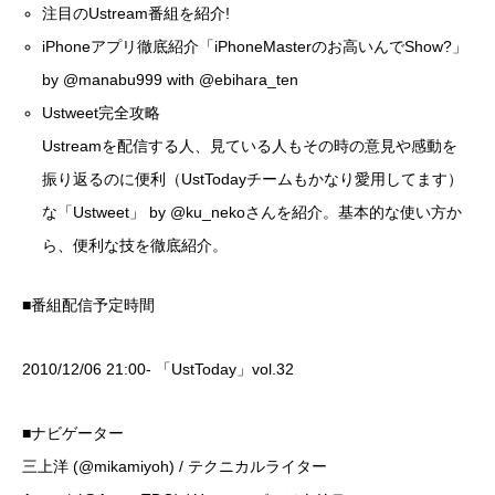
注目のUstream番組を紹介!
iPhoneアプリ徹底紹介「iPhoneMasterのお高いんでShow?」
by
@manabu999
with
@ebihara_ten
Ustweet完全攻略
Ustreamを配信する人、見ている人もその時の意見や感動を
振り返るのに便利（UstTodayチームもかなり愛用してます）
な「
Ustweet
」 by
@ku_neko
さんを紹介。基本的な使い方か
ら、便利な技を徹底紹介。
■番組配信予定時間
2010/12/06 21:00- 「UstToday」vol.32
■ナビゲーター
三上洋 (
@mikamiyoh
) / テクニカルライター