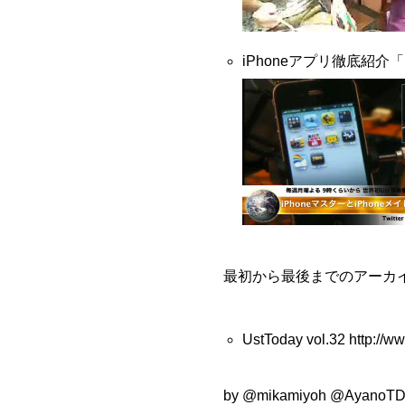
iPhoneアプリ徹底紹介「i
最初から最後までのアーカ
UstToday vol.32
http://w
by
@mikamiyoh
@AyanoT