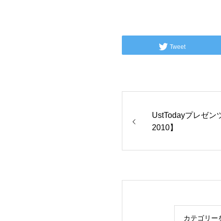
Tweet
UstTodayプレゼ
2010】
カテゴリー