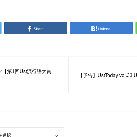
Share
Hatena
ンツ【第1回Ust流行語大賞
【予告】UstToday vol.33
を選択