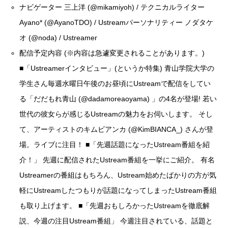
ナビゲーター 三上洋 (
@mikamiyoh
) / テクニカルライター
Ayano* (
@AyanoTDO
) / Ustreamパーソナリティー ノダタケ
オ (
@noda
) / Ustreamer
配信予定内容 (※内容は急遽変更されることがあります。)
■「Ustreamerインタビュー」(というか特集) 青山学院大学の
学生さん毎週水曜日午後のお昼頃にUstreamで配信をしてい
る「だだもれ青山 (
@dadamoreaoyama
) 」の4名が登場! 若い
世代の彼女らが感じるUstreamの魅力をお伺いします。 そし
て、アーティストのキムビアンカ (
@KimBIANCA_
) さんが登
場。ライブに注目！ ■「先週話題になったUstream番組を紹
介！」 先週に配信されたUstream番組を一挙にご紹介。 有名
Ustreamerの番組はもちろん、Ustream始めたばかりの方が気
軽にUstreamしたつもりが話題になってしまったUstream番組
も取り上げます。 ■「先週おもしろかったUstreamを徹底解
説、今週の注目Ustream番組」 今週注目されている、話題と