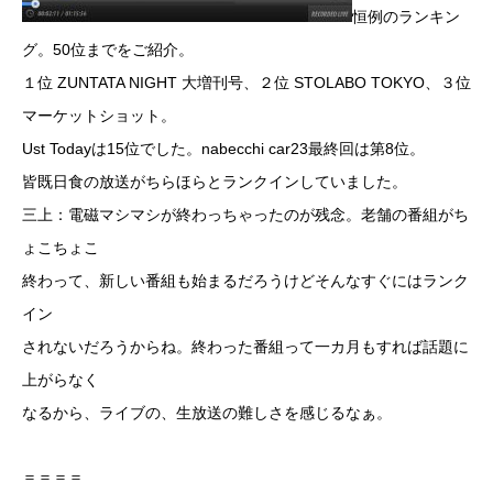
恒例のランキン
グ。50位までをご紹介。
１位 ZUNTATA NIGHT 大増刊号、２位 STOLABO TOKYO、３位
マーケットショット。
Ust Todayは15位でした。nabecchi car23最終回は第8位。
皆既日食の放送がちらほらとランクインしていました。
三上：電磁マシマシが終わっちゃったのが残念。老舗の番組がち
ょこちょこ
終わって、新しい番組も始まるだろうけどそんなすぐにはランク
イン
されないだろうからね。終わった番組って一カ月もすれば話題に
上がらなく
なるから、ライブの、生放送の難しさを感じるなぁ。
＝＝＝＝