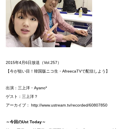
2015年4月6日放送（Vol.257）
【今が狙い目！韓国版ニコ生・AfreecaTVで配信しよう】
出演：三上洋・Ayano*
ゲスト：三上洋？
アーカイブ：
http://www.ustream.tv/recorded/60807850
～今回のUst Today～