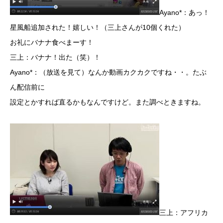
Ayano*：あっ！
星風船追加された！嬉しい！（三上さんが10個くれた）
お礼にバナナ食べまーす！
三上：バナナ！出た（笑）！
Ayano*：（放送を見て）なんか動画カクカクですね・・。たぶ
ん配信前に
設定とかすれば直るかもなんですけど。また調べときますね。
三上：アフリカ