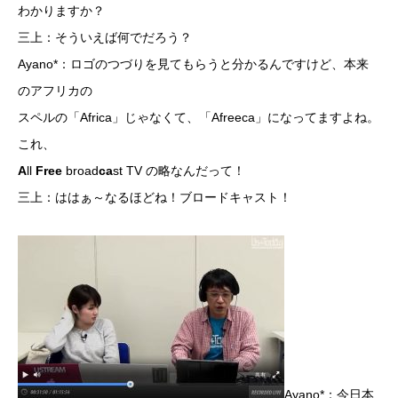
わかりますか？
三上：そういえば何でだろう？
Ayano*：ロゴのつづりを見てもらうと分かるんですけど、本来
のアフリカの
スペルの「Africa」じゃなくて、「Afreeca」になってますよね。
これ、
A
ll
Free
broad
ca
st TV の略なんだって！
三上：ははぁ～なるほどね！ブロードキャスト！
Ayano*：今日本