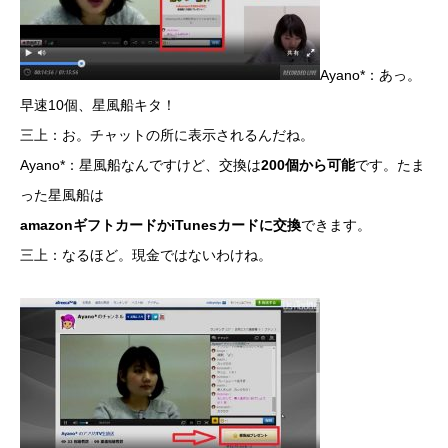
Ayano*：あっ。
早速10個、星風船キタ！
三上：お。チャットの所に表示されるんだね。
Ayano*：星風船なんですけど、交換は
200個から可能
です。たま
った星風船は
amazonギフトカードかiTunesカードに交換
できます。
三上：なるほど。現金ではないわけね。