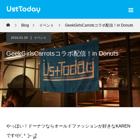
Blog
イベント
GeekGirlsCarrotsコラボ配信！in Donuts
2016.01.25
イベント
GeekGirlsCarrotsコラボ配信！in Donuts
やっほい！ドーナツならオールドファッションが好きなKAREN
です୧(୧ˊ͈ ³ ˋ͈)⋆ೄ?