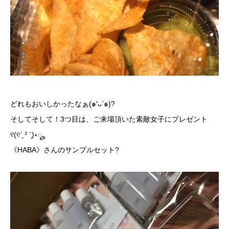
どれもおいしかったなぁ(๑′ᴗ‵๑)?
そしてそして！3つ目は、ご来場頂いた素敵女子にプレゼント
୧(୧ˊ͈ ³ ˋ͈)⋆ೄ
《
HABA
》さんのサンプルセット?