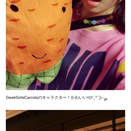
GeekGirlsCarrotsのキャラクター！かわいい୧(୧ˊ͈ ³ ˋ͈)⋆ೄ