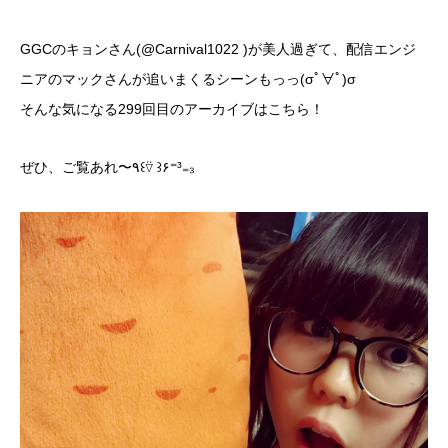
GGCのキョンさん(@Carnival1022 )が美人過ぎて、配信エンジ
ニアのマックさんが追いまくるシーンもっっ(σﾟ∀ﾟ)σ
そんな
気になる299回目のアーカイブはこちら！
ぜひ、ご覧あれ〜٩꒰⍢ ꒱۶⁼³₌₃