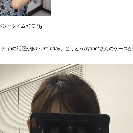
始まる前に毎回恒例パシャパシャタイム٩(ˊᗜˋ*)و
ィ)の話題が多いUstToday、とうとうAyano*さんのケース