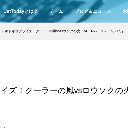
UstTodayとは？
チーム
ブログ＆ニュース
お
ドキドキサプライズ！クーラーの風vsロウソクの火！ACCNバースデー٩(ˊᗜˋ*)و
イズ！クーラーの風vsロウソクの火