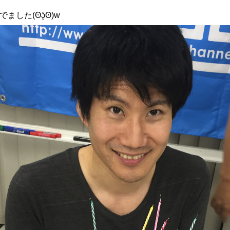
した(ʘʖ̮ʘ)w