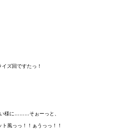
ライズ回ですたっ！
ない様に………そぉーっと、
ット風っっ！！ぁうっっ！！