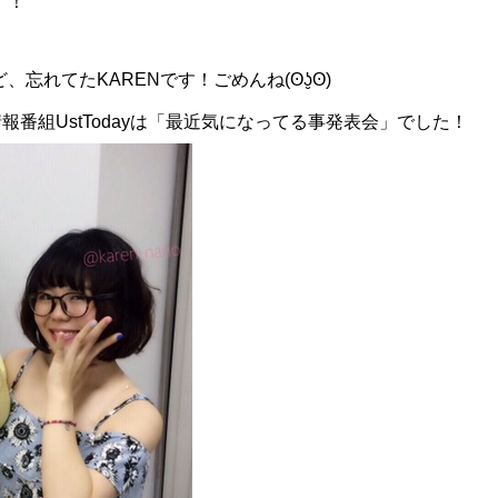
！！
忘れてたKARENです！ごめんね(ʘʖ̮ʘ)
報番組UstTodayは「最近気になってる事発表会」でした！