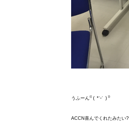
うふーん⁽⁽ ( *ˊᵕˋ ) ⁾⁾
ACCN喜んでくれたみたい?