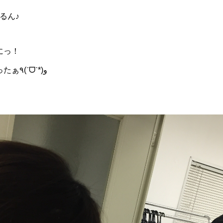
るん♪
にっ！
ふーっ！上手くいって良かったぁ٩(ˊᗜˋ*)و