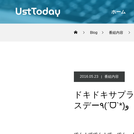
ホーム
Blog
番組内容
2016.05.23
番組内容
ドキドキサプラ
スデー٩(ˊᗜˋ*)و