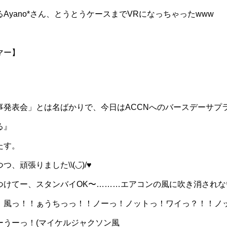
Ayano*さん、とうとうケースまでVRになっちゃったwww
マー】
事発表会」とは名ばかりで、今日はACCNへのバースデーサプ
る』
たす。
頑張りました\\(◡̈)/♥︎
つけてー、スタンバイOK〜………エアコンの風に吹き消され
！風っ！！ぁうちっっ！！ノーっ！ノットっ！ワイっ？！！ノ
ーうーっ！(マイケルジャクソン風