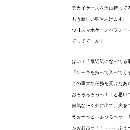
デカイケースを沢山持ってる
もう新しい称号あげます。
つ【スマホケースパフォー
てっててーん！
はい！「最近気になってる
『ケーキを持って入ってく
この重大な任務を受けたあ
おろろろろっっ！！と思いつつ、
何気な〜く外に出て、火を
そぉーっと…ぁうちっっ！
ふぉおおっ！！………ふぅ