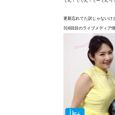
でん！ででん！でーでんっ
更新忘れてた訳じゃないけど、
316回目のライブメディア情