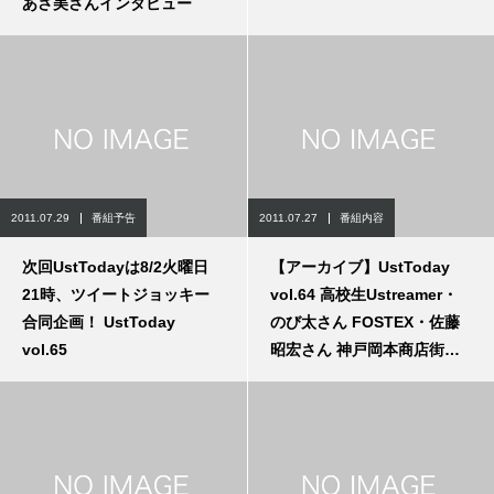
あさ美さんインタビュー
2011.07.29
番組予告
2011.07.27
番組内容
次回UstTodayは8/2火曜日
【アーカイブ】UstToday
21時、ツイートジョッキー
vol.64 高校生Ustreamer・
合同企画！ UstToday
のび太さん FOSTEX・佐藤
vol.65
昭宏さん 神戸岡本商店街・
松田朗さんインタビュ
ー/Android・iPhoneオスス
メアプリ紹介