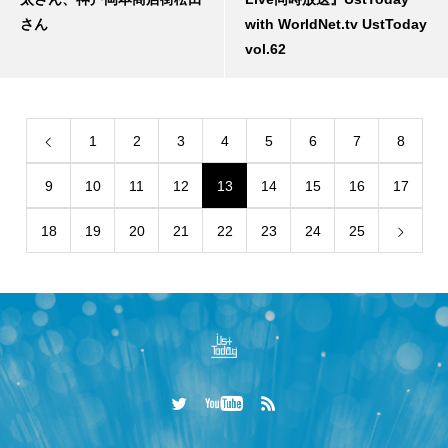
さん
with WorldNet.tv UstToday
vol.62
1
2
3
4
5
6
7
8
9
10
11
12
13
14
15
16
17
18
19
20
21
22
23
24
25