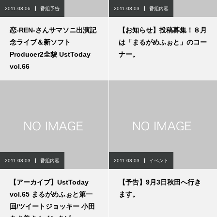
2011.08.06
番組予告
2011.08.03
番組内容
恋-REN-さんサマソニ出演記
【お知らせ】投稿募集！８月
念ライブ＆新ソフト
は「まるがめふぉと」のコー
Producer2全貌 UstToday
ナー。
vol.66
2011.08.03
番組内容
2011.08.03
イベント
【アーカイブ】UstToday
【予告】9月3日秋田へ行き
vol.65 まるがめふぉと第一
ます。
回/ツイートジョッキー 小田