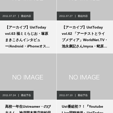
2011.07.27
番組内容
2011.07.27
番組内容
【アーカイブ】UstToday
【アーカイブ】UstToday
vol.63 福ミミらじお・塚原
vol.62 「アーチストとライ
まきこさんインタビュ
ブメディア」WorldNet.TV・
ー/Android・iPhoneオスス
池永康記さん/myca・蛯原天
メアプリ紹介
ライブ
2011.07.24
番組予告
2011.07.10
番組予告
高校一年生Ustreamer・のび
Ust番組初？！『Youtube
太さん、神戸岡本商店街松田
Live同時放送』UstToday