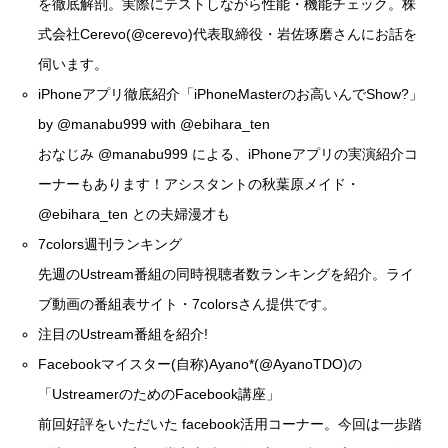
を徹底解剖。実際にテストしながら性能・機能チェック。株
式会社Cerevo(
@cerevo
)代表取締役・岩佐琢磨さんにお話を
伺います。
iPhoneアプリ徹底紹介「iPhoneMasterのお高いんでShow?」
by
@manabu999
with
@ebihara_ten
おなじみ
@manabu999
による、iPhoneアプリの実演紹介コ
ーナーもあります！アシスタントの秋葉原メイド・
@ebihara_ten
との夫婦漫才も
7colors週刊ランキング
先週のUstream番組の同時視聴者数ランキングを紹介。ライ
ブ動画の番組表サイト・
7colors
さん提供です。
注目のUstream番組を紹介!
Facebookマイスター(自称)Ayano*(
@AyanoTDO
)の
「UstreamerのためのFacebook講座」
前回好評をいただいた facebook活用コーナー。今回は一歩踏