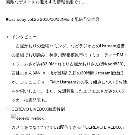
素敵なゲストをお迎えする情報番組です。
■UstToday vol.25 2010/10/18(Mon) 配信予定内容
インタビュー
「
古屋かおりの金曜ハミング
」などラジオとのUstream連携
の番組でお馴染み、神奈川県相模原市のコミュニティーFM・
エフエムさがみ(83.9MHz)
より古屋かおりさん(
@Kaori830
)、
西健志さん(
@k_n_j_i
)が登場! 先日の30時間Ustream配信ほ
か、コミュニティーFMとUstreamとの取り組みについてお話
をお伺いします。また、先週募集した
エフエムさがみ
のステ
ッカー抽選発表も。
CEREVO LIVEBOX徹底解剖
カメラをつなぐだけでUst配信できる「CEREVO LIVEBOX」