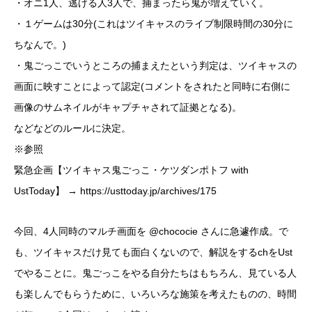
・オニ1人、逃げる人3人で、捕まったら鬼が増えていく。
・１ゲームは30分(これはツイキャスのライブ制限時間の30分に
ちなんで。)
・鬼ごっこでいうところの捕まえたという判定は、ツイキャスの
画面に映すことによって認定(コメントをされたと同時に右側に
画像のサムネイルがキャプチャされて証拠となる)。
などなどのルールに決定。
※参照
緊急企画【ツイキャス鬼ごっこ・ケツダンポトフ with
UstToday】 →
https://usttoday.jp/archives/175
今回、4人同時のマルチ画面を @chococie さんに急遽作成。で
も、ツイキャスだけ見ても面白くないので、解説をするchをUst
でやることに。鬼ごっこをやる自分たちはもちろん、見ている人
も楽しんでもらうために、いろいろな施策を考えたものの、時間